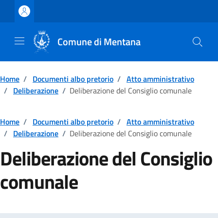
Vai ai contenuti
Vai al footer
Comune di Mentana
Home
/
Documenti albo pretorio
/
Atto amministrativo
/
Deliberazione
/
Deliberazione del Consiglio comunale
Home
/
Documenti albo pretorio
/
Atto amministrativo
/
Deliberazione
/
Deliberazione del Consiglio comunale
Deliberazione del Consiglio
comunale
Dettagli della notizia