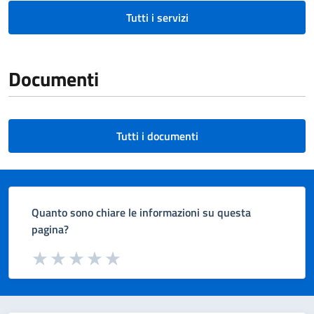
Tutti i servizi
Documenti
Tutti i documenti
Quanto sono chiare le informazioni su questa
pagina?
Valuta da 1 a 5 stelle la pagina
Valuta 1 stelle su 5
Valuta 2 stelle su 5
Valuta 3 stelle su 5
Valuta 4 stelle su 5
Valuta 5 stelle su 5