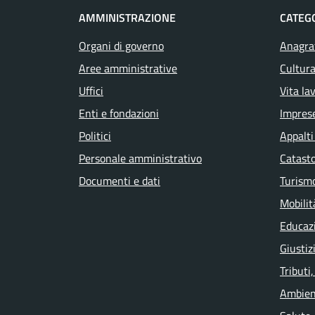
AMMINISTRAZIONE
CATEGO
Organi di governo
Anagraf
Aree amministrative
Cultura
Uffici
Vita la
Enti e fondazioni
Impres
Politici
Appalti
Personale amministrativo
Catasto
Documenti e dati
Turism
Mobilit
Educaz
Giustiz
Tributi
Ambien