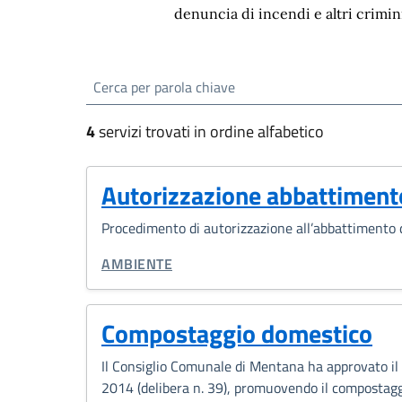
denuncia di incendi e altri crimin
Esplora tutti i serviz
cerca
4
servizi trovati in ordine alfabetico
Autorizzazione abbattimento
Procedimento di autorizzazione all’abbattimento d
CATEGORIA CORRELATA:
AMBIENTE
Compostaggio domestico
Il Consiglio Comunale di Mentana ha approvato il
2014 (delibera n. 39), promuovendo il compostaggio