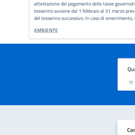
attestazione del pagamento delle tasse governativ
tesserino avviene dal 1 febbraio al 31 marzo previ
del tesserino successivo. In caso di smarrimento, 
CATEGORIA CORRELATA:
AMBIENTE
Qua
Valut
Val
Con