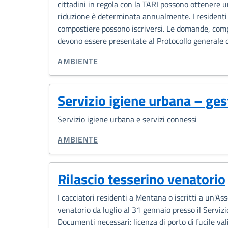
cittadini in regola con la TARI possono ottenere u
riduzione è determinata annualmente. I residenti
compostiere possono iscriversi. Le domande, compr
devono essere presentate al Protocollo generale d
CATEGORIA CORRELATA:
AMBIENTE
Servizio igiene urbana – gest
Servizio igiene urbana e servizi connessi
CATEGORIA CORRELATA:
AMBIENTE
Rilascio tesserino venatorio
I cacciatori residenti a Mentana o iscritti a un'As
venatorio da luglio al 31 gennaio presso il Serv
Documenti necessari: licenza di porto di fucile va