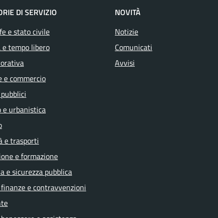
RIE DI SERVIZIO
NOVITÀ
e e stato civile
Notizie
 e tempo libero
Comunicati
vorativa
Avvisi
e e commercio
 pubblici
 e urbanistica
o
à e trasporti
ione e formazione
ia e sicurezza pubblica
, finanze e contravvenzioni
te