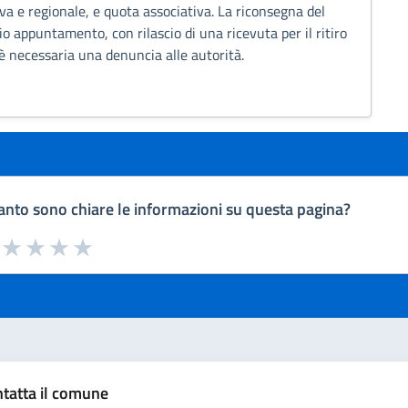
a e regionale, e quota associativa. La riconsegna del
o appuntamento, con rilascio di una ricevuta per il ritiro
è necessaria una denuncia alle autorità.
nto sono chiare le informazioni su questa pagina?
a da 1 a 5 stelle la pagina
uta 1 stelle su 5
Valuta 2 stelle su 5
Valuta 3 stelle su 5
Valuta 4 stelle su 5
Valuta 5 stelle su 5
tatta il comune