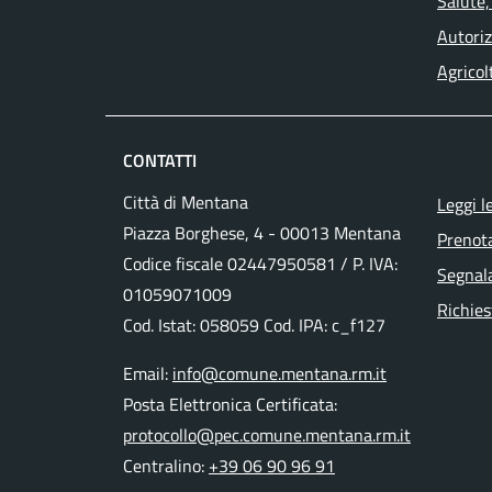
Salute,
Autoriz
Agricol
CONTATTI
Città di Mentana
Leggi l
Piazza Borghese, 4 - 00013 Mentana
Prenot
Codice fiscale
02447950581
/ P. IVA:
Segnala
01059071009
Richies
Cod. Istat: 058059 Cod. IPA: c_f127
Email:
info@comune.mentana.rm.it
Posta Elettronica Certificata:
protocollo@pec.comune.mentana.rm.it
Centralino:
+39 06 90 96 91