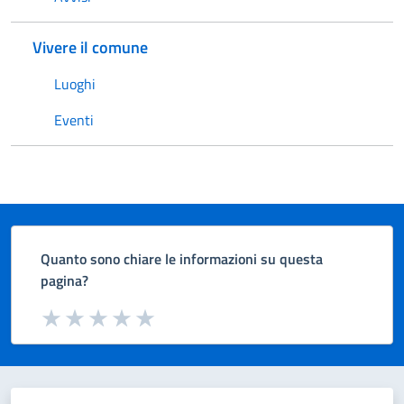
Vivere il comune
Luoghi
Eventi
Quanto sono chiare le informazioni su questa
pagina?
Valuta da 1 a 5 stelle la pagina
Valuta 1 stelle su 5
Valuta 2 stelle su 5
Valuta 3 stelle su 5
Valuta 4 stelle su 5
Valuta 5 stelle su 5