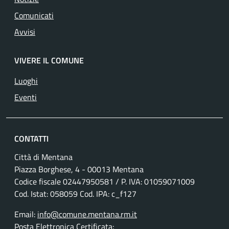
Comunicati
Avvisi
VIVERE IL COMUNE
Luoghi
Eventi
CONTATTI
Città di Mentana
Piazza Borghese, 4 - 00013 Mentana
Codice fiscale
02447950581
/ P. IVA:
01059071009
Cod. Istat: 058059 Cod. IPA: c_f127
Email:
info@comune.mentana.rm.it
Posta Elettronica Certificata: