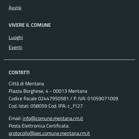
Avvisi
VIVERE IL COMUNE
Luoghi
Eventi
CONTATTI
Città di Mentana
Piazza Borghese, 4 - 00013 Mentana
Codice fiscale
02447950581
/ P. IVA:
01059071009
Cod. Istat: 058059 Cod. IPA: c_f127
Email:
info@comune.mentana.rm.it
Posta Elettronica Certificata:
protocollo@pec.comune.mentana.rm.it