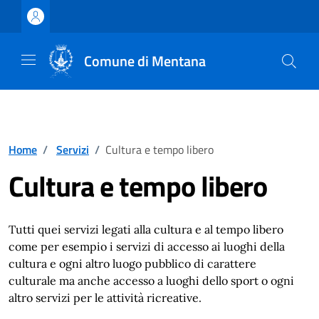
Vai ai contenuti
Vai al footer
Comune di Mentana
Home
/
Servizi
/
Cultura e tempo libero
Cultura e tempo libero
Tutti quei servizi legati alla cultura e al tempo libero
come per esempio i servizi di accesso ai luoghi della
cultura e ogni altro luogo pubblico di carattere
culturale ma anche accesso a luoghi dello sport o ogni
altro servizi per le attività ricreative.