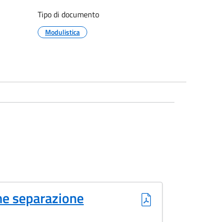
Tipo di documento
Modulistica
one separazione