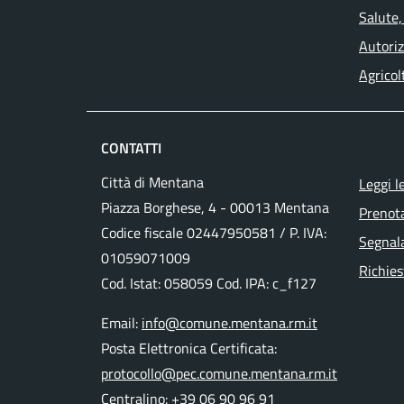
Salute,
Autoriz
Agricol
CONTATTI
Città di Mentana
Leggi l
Piazza Borghese, 4 - 00013 Mentana
Prenot
Codice fiscale
02447950581
/ P. IVA:
Segnala
01059071009
Richies
Cod. Istat: 058059 Cod. IPA: c_f127
Email:
info@comune.mentana.rm.it
Posta Elettronica Certificata:
protocollo@pec.comune.mentana.rm.it
Centralino:
+39 06 90 96 91