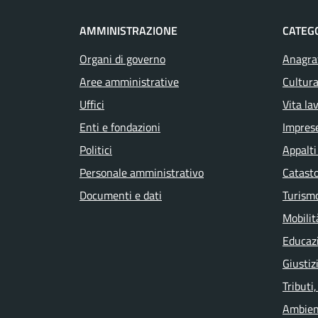
AMMINISTRAZIONE
CATEGO
Organi di governo
Anagraf
Aree amministrative
Cultura
Uffici
Vita la
Enti e fondazioni
Impres
Politici
Appalti
Personale amministrativo
Catasto
Documenti e dati
Turism
Mobilit
Educaz
Giustiz
Tributi
Ambien