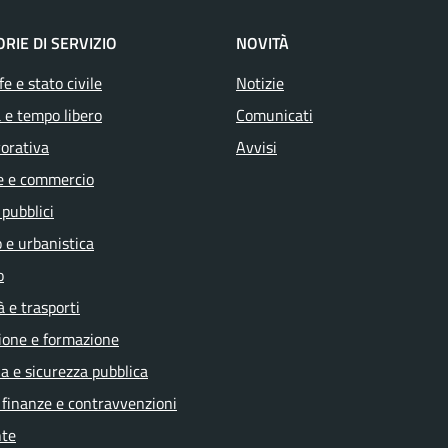
RIE DI SERVIZIO
NOVITÀ
e e stato civile
Notizie
 e tempo libero
Comunicati
vorativa
Avvisi
e e commercio
 pubblici
 e urbanistica
o
à e trasporti
ione e formazione
ia e sicurezza pubblica
, finanze e contravvenzioni
te