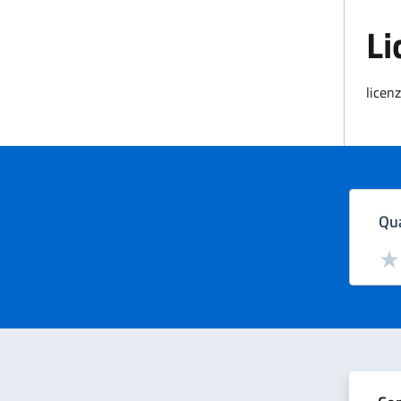
Li
licen
Qua
Valut
Val