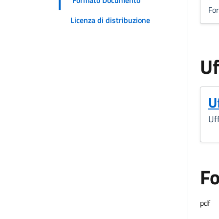
Fo
Licenza di distribuzione
Uf
Uf
Uff
F
Form
pdf