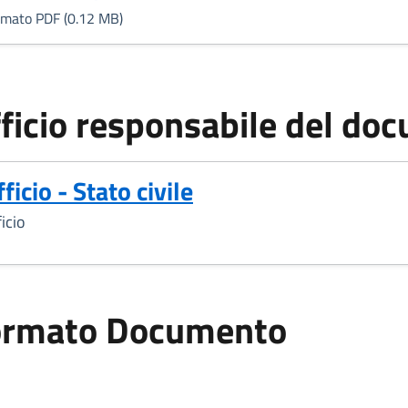
rmato PDF (0.12 MB)
ficio responsabile del do
ficio - Stato civile
icio
ormato Documento
ato Documento