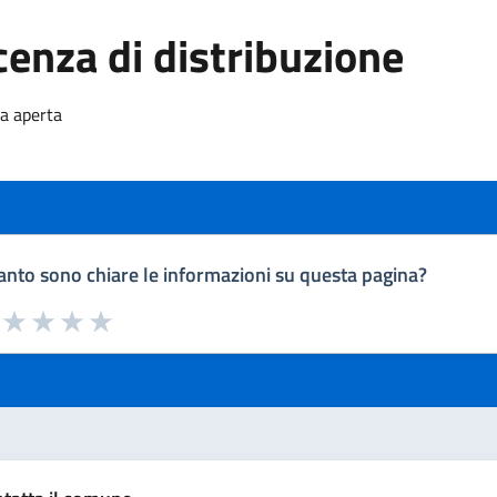
cenza di distribuzione
za aperta
nto sono chiare le informazioni su questa pagina?
a da 1 a 5 stelle la pagina
uta 1 stelle su 5
Valuta 2 stelle su 5
Valuta 3 stelle su 5
Valuta 4 stelle su 5
Valuta 5 stelle su 5