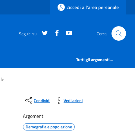
Accedi all'area personale
https://twitter.com/comunementana
https://www.facebook.com/Co
http://www.youtube.com/
Seguici su
Cerca
Tutti gli argomenti...
ale
Condividi
Vedi azioni
Argomenti
Demografia e popolazione