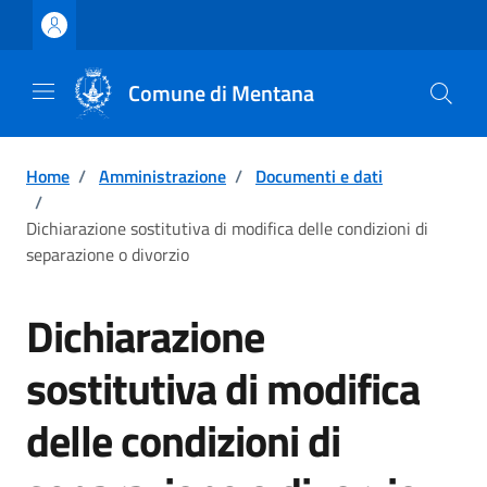
Vai ai contenuti
Vai al footer
Comune di Mentana
Home
/
Amministrazione
/
Documenti e dati
/
Dichiarazione sostitutiva di modifica delle condizioni di
separazione o divorzio
Dichiarazione
sostitutiva di modifica
delle condizioni di