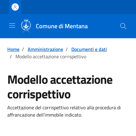
Vai ai contenuti
Vai al footer
Comune di Mentana
Home
/
Amministrazione
/
Documenti e dati
/
Modello accettazione corrispettivo
Modello accettazione
corrispettivo
Accettazione del corrispettivo relativo alla procedura di
affrancazione dell’immobile indicato.