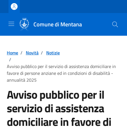
Vai ai contenuti
Vai al footer
Comune di Mentana
Home
/
Novità
/
Notizie
/
Avviso pubblico per il servizio di assistenza domiciliare in
favore di persone anziane ed in condizioni di disabilità -
annualità 2025
Avviso pubblico per il
servizio di assistenza
domiciliare in favore di