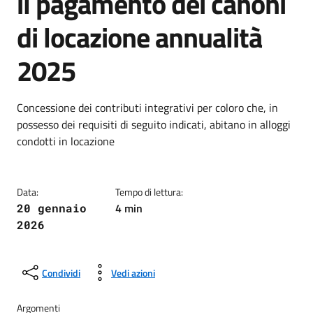
il pagamento dei canoni
di locazione annualità
2025
Dettagli della notizia
Concessione dei contributi integrativi per coloro che, in
possesso dei requisiti di seguito indicati, abitano in alloggi
condotti in locazione
Data:
Tempo di lettura:
4 min
20 gennaio
2026
Condividi
Vedi azioni
Argomenti