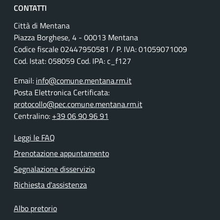
CONTATTI
Città di Mentana
Piazza Borghese, 4 - 00013 Mentana
Codice fiscale
02447950581
/ P. IVA:
01059071009
Cod. Istat: 058059 Cod. IPA: c_f127
Email:
info@comune.mentana.rm.it
Posta Elettronica Certificata:
protocollo@pec.comune.mentana.rm.it
Centralino:
+39 06 90 96 91
Leggi le FAQ
Prenotazione appuntamento
Segnalazione disservizio
Richiesta d'assistenza
Albo pretorio