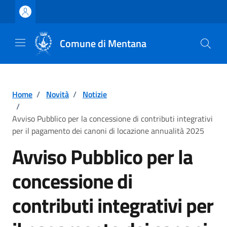
Vai ai contenuti
Vai al footer
Comune di Mentana
Home
/
Novità
/
Notizie
/
Avviso Pubblico per la concessione di contributi integrativi
per il pagamento dei canoni di locazione annualità 2025
Avviso Pubblico per la
concessione di
contributi integrativi per