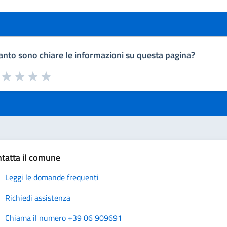
nto sono chiare le informazioni su questa pagina?
a da 1 a 5 stelle la pagina
uta 1 stelle su 5
Valuta 2 stelle su 5
Valuta 3 stelle su 5
Valuta 4 stelle su 5
Valuta 5 stelle su 5
tatta il comune
Leggi le domande frequenti
Richiedi assistenza
Chiama il numero +39 06 909691