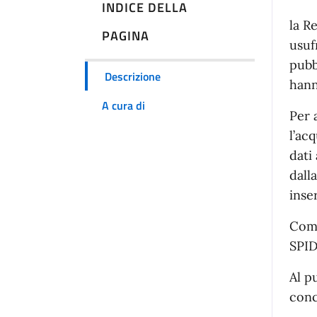
INDICE DELLA
De
la R
PAGINA
usuf
pubb
Descrizione
hanno
A cura di
Per 
l’ac
dati
dall
inse
Come
SPID
Al p
conc