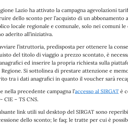
scrizione
egione Lazio ha attivato la campagna agevolazioni tari
ruire dello sconto per l’acquisto di un abbonamento a
lico locale regionale e comunale, solo nei comuni le c
 aderito all’iniziativa.
avviare l’istruttoria, predisposta per ottenere la co
quisto del titolo di viaggio a prezzo scontato, è necess
 anagrafici ed inserire la propria richiesta sulla piat
a Regione. Si sottolinea di prestare attenzione e memo
rito tra i dati anagrafici in quanto il voucher sarà recap
 nella precedente campagna l’
accesso al SIRGAT
è c
- CIE – TS CNS.
ulsante link utili sul desktop del SIRGAT sono reperibili
essione dello sconto; le faq; le tratte per cui è poss