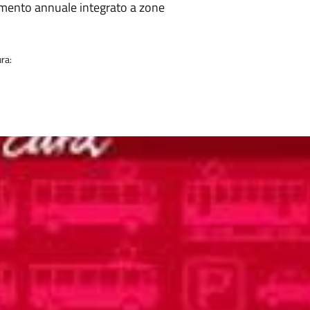
ia
amento annuale integrato a zone
ra: