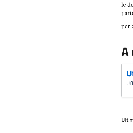
le d
part
per 
A 
Uf
Uff
Ulti