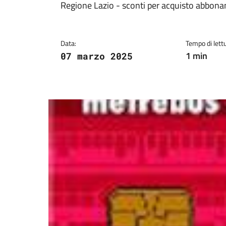
Dettagli della notiz
Regione Lazio - sconti per acquisto abbon
Data:
Tempo di lettu
1 min
07 marzo 2025