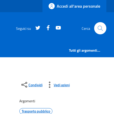
Accedi all'area personale
https://twitter.com/comunementana
https://www.facebook.com/Co
http://www.youtube.com/
Seguici su
Cerca
Tutti gli argomenti...
Condividi
Vedi azioni
Argomenti
Trasporto pubblico