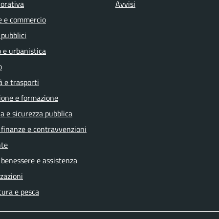
vorativa
Avvisi
e e commercio
 pubblici
 e urbanistica
o
à e trasporti
ione e formazione
ia e sicurezza pubblica
, finanze e contravvenzioni
te
 benessere e assistenza
zazioni
tura e pesca