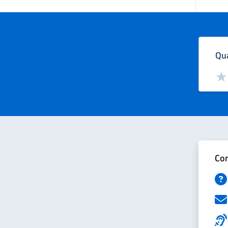
Qua
Valut
Val
Con