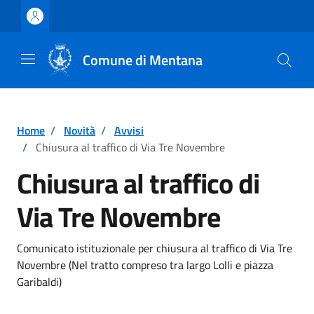
Vai ai contenuti
Vai al footer
Comune di Mentana
Home
/
Novità
/
Avvisi
/
Chiusura al traffico di Via Tre Novembre
Chiusura al traffico di
Via Tre Novembre
Dettagli della notizia
Comunicato istituzionale per chiusura al traffico di Via Tre
Novembre (Nel tratto compreso tra largo Lolli e piazza
Garibaldi)