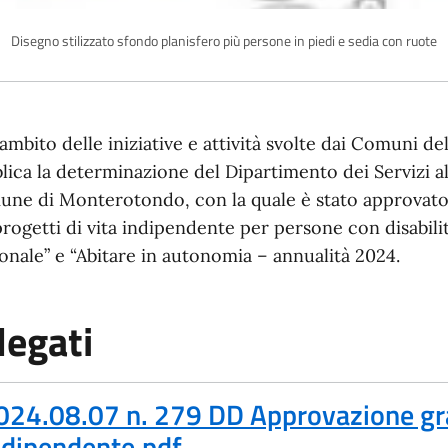
Disegno stilizzato sfondo planisfero più persone in piedi e sedia con ruote
'ambito delle iniziative e attività svolte dai Comuni de
lica la determinazione del Dipartimento dei Servizi al
ne di Monterotondo, con la quale è stato approvato l’
progetti di vita indipendente per persone con disabilit
onale” e “Abitare in autonomia – annualità 2024.
legati
Formato PDF, 0.21 MB)
024.08.07 n. 279 DD Approvazione gra
ndipendente.pdf