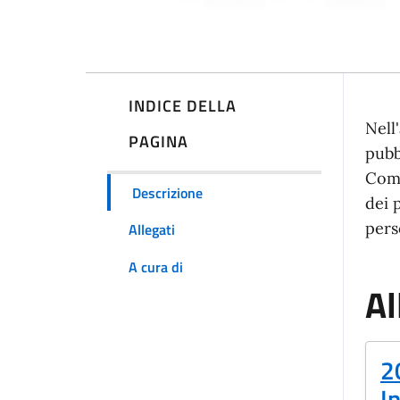
INDICE DELLA
Nell
PAGINA
pubb
Comu
Descrizione
dei 
pers
Allegati
A cura di
Al
(
2
I