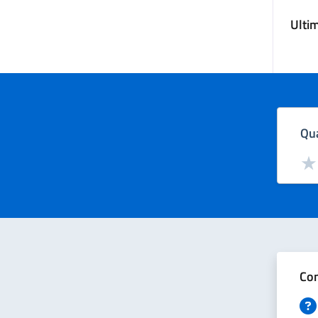
Ulti
Qua
Valut
Val
Con