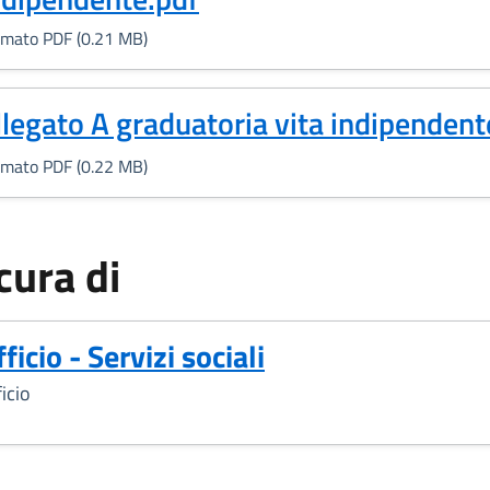
rmato PDF (0.21 MB)
Formato PDF, 0.22 MB)
llegato A graduatoria vita indipendent
rmato PDF (0.22 MB)
cura di
ficio - Servizi sociali
icio