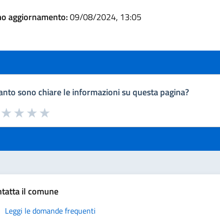
mo aggiornamento:
09/08/2024, 13:05
nto sono chiare le informazioni su questa pagina?
a da 1 a 5 stelle la pagina
uta 1 stelle su 5
Valuta 2 stelle su 5
Valuta 3 stelle su 5
Valuta 4 stelle su 5
Valuta 5 stelle su 5
tatta il comune
Leggi le domande frequenti