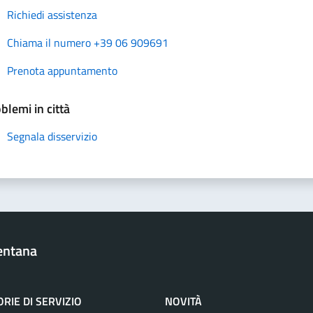
Richiedi assistenza
Chiama il numero +39 06 909691
Prenota appuntamento
blemi in città
Segnala disservizio
entana
RIE DI SERVIZIO
NOVITÀ