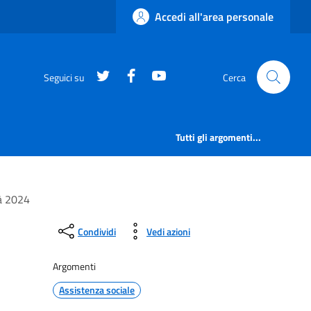
Accedi all'area personale
https://twitter.com/comunementana
https://www.facebook.com/Co
http://www.youtube.com/
Seguici su
Cerca
Tutti gli argomenti...
tà 2024
Condividi
Vedi azioni
Argomenti
Assistenza sociale