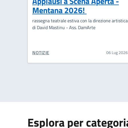
Applausi a Scena Aperta -
Mentana 2026!
rassegna teatrale estiva con la direzione artistica
di David Mastinu - Ass. DamArte
CATEGORIA CORRELATA:
NOTIZIE
06 Lug 2026
Esplora per categori