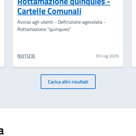
Rottamazione quinquies -
Cartelle Comunali
Avviso agli utenti - Definizione agevolata -
Rottamazione "quinquies"
CATEGORIA CORRELATA:
NOTIZIE
03 Lug 2026
Paginazione
Carica altri risultati
a