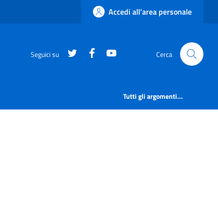
Accedi all'area personale
https://twitter.com/comunementana
https://www.facebook.com/Co
http://www.youtube.com/
Seguici su
Cerca
Tutti gli argomenti...