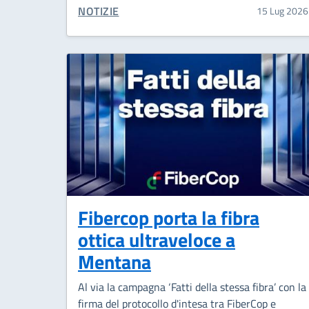
CATEGORIA CORRELATA:
NOTIZIE
15 Lug 2026
Fibercop porta la fibra
ottica ultraveloce a
Mentana
Al via la campagna ‘Fatti della stessa fibra’ con la
firma del protocollo d'intesa tra FiberCop e