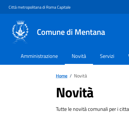
Vai ai contenuti
Vai al footer
Città metropolitana di Roma Capitale
Comune di Mentana
Amministrazione
Novità
Servizi
Home
/
Novità
Novità
Tutte le novità comunali per i citta