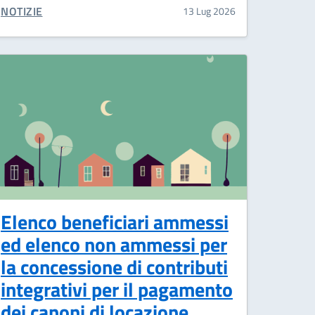
CATEGORIA CORRELATA:
NOTIZIE
13 Lug 2026
Elenco beneficiari ammessi
ed elenco non ammessi per
la concessione di contributi
integrativi per il pagamento
dei canoni di locazione