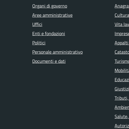
Organi di governo
Anagraf
Aree amministrative
Cultura
Uffici
Vita la
Enti e fondazioni
Impres
Politici
Appalti
Personale amministrativo
Catasto
Documenti e dati
Turism
Mobilit
Educaz
Giustiz
Tributi
Ambien
Salute,
Autoriz