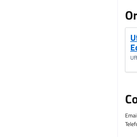
Or
U
E
Uff
Co
Email
Telef