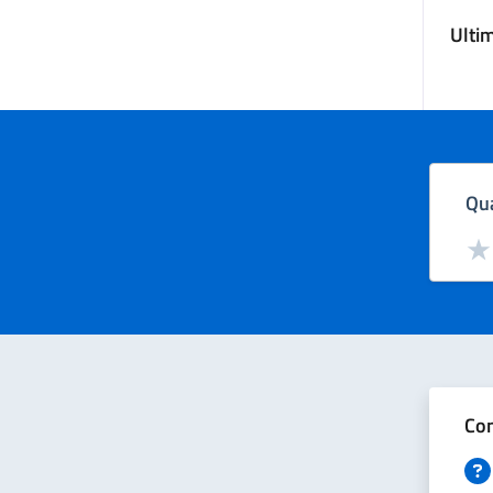
Ulti
Qua
Valut
Val
Con