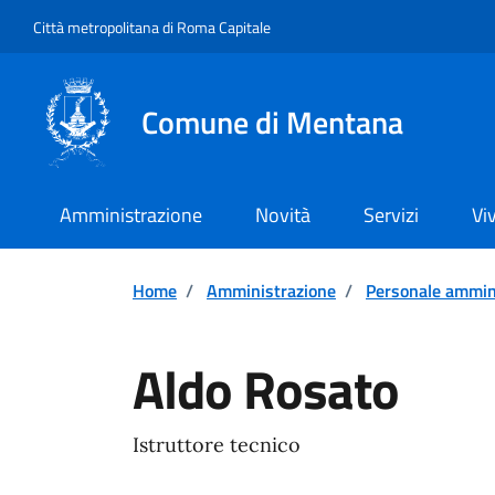
Vai ai contenuti
Vai al footer
Città metropolitana di Roma Capitale
Comune di Mentana
Amministrazione
Novità
Servizi
Vi
Home
/
Amministrazione
/
Personale ammin
Aldo Rosato
Istruttore tecnico