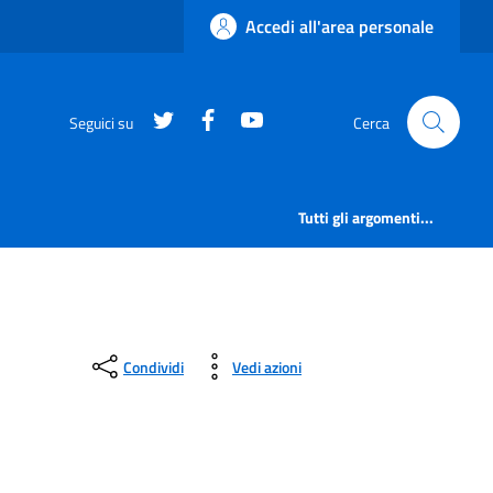
Accedi all'area personale
https://twitter.com/comunementana
https://www.facebook.com/Co
http://www.youtube.com/
Seguici su
Cerca
Tutti gli argomenti...
Condividi
Vedi azioni