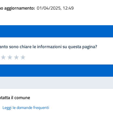
mo aggiornamento:
01/04/2025, 12:49
nto sono chiare le informazioni su questa pagina?
a da 1 a 5 stelle la pagina
uta 1 stelle su 5
Valuta 2 stelle su 5
Valuta 3 stelle su 5
Valuta 4 stelle su 5
Valuta 5 stelle su 5
tatta il comune
Leggi le domande frequenti