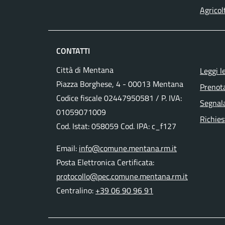
Agricol
CONTATTI
Città di Mentana
Leggi l
Piazza Borghese, 4 - 00013 Mentana
Prenot
Codice fiscale
02447950581
/ P. IVA:
Segnala
01059071009
Richies
Cod. Istat: 058059 Cod. IPA: c_f127
Email:
info@comune.mentana.rm.it
Posta Elettronica Certificata:
protocollo@pec.comune.mentana.rm.it
Centralino:
+39 06 90 96 91