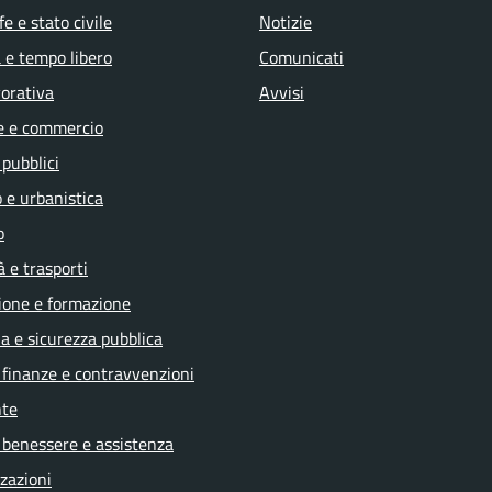
e e stato civile
Notizie
 e tempo libero
Comunicati
vorativa
Avvisi
e e commercio
 pubblici
 e urbanistica
o
à e trasporti
ione e formazione
ia e sicurezza pubblica
, finanze e contravvenzioni
te
 benessere e assistenza
zazioni