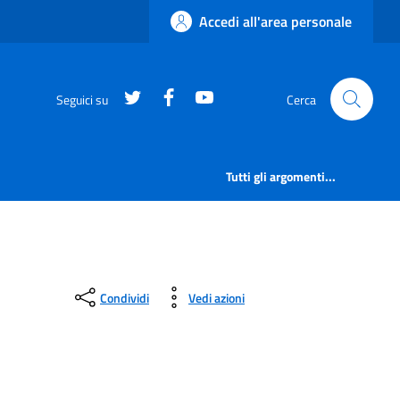
Accedi all'area personale
https://twitter.com/comunementana
https://www.facebook.com/Co
http://www.youtube.com/
Seguici su
Cerca
Tutti gli argomenti...
Condividi
Vedi azioni