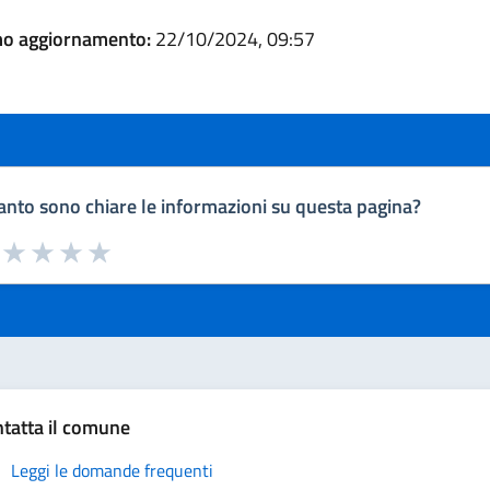
mo aggiornamento:
22/10/2024, 09:57
nto sono chiare le informazioni su questa pagina?
a da 1 a 5 stelle la pagina
uta 1 stelle su 5
Valuta 2 stelle su 5
Valuta 3 stelle su 5
Valuta 4 stelle su 5
Valuta 5 stelle su 5
tatta il comune
Leggi le domande frequenti