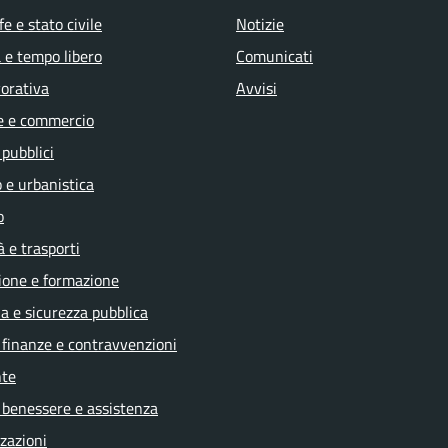
e e stato civile
Notizie
 e tempo libero
Comunicati
vorativa
Avvisi
e e commercio
 pubblici
 e urbanistica
o
à e trasporti
ione e formazione
ia e sicurezza pubblica
, finanze e contravvenzioni
te
 benessere e assistenza
zazioni