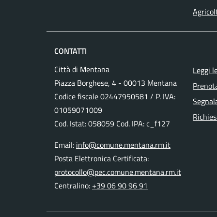
Agricol
CONTATTI
Città di Mentana
Leggi l
Piazza Borghese, 4 - 00013 Mentana
Prenot
Codice fiscale
02447950581
/ P. IVA:
Segnala
01059071009
Richies
Cod. Istat: 058059 Cod. IPA: c_f127
Email:
info@comune.mentana.rm.it
Posta Elettronica Certificata:
protocollo@pec.comune.mentana.rm.it
Centralino:
+39 06 90 96 91