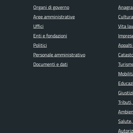
Organi di governo
Anagraf
Aree amministrative
Cultura
Uffici
Vita la
Enti e fondazioni
Impres
Politici
Appalti
Personale amministrativo
Catasto
Documenti e dati
Turism
Mobilit
Educaz
Giustiz
Tributi
Ambien
Salute,
Autoriz