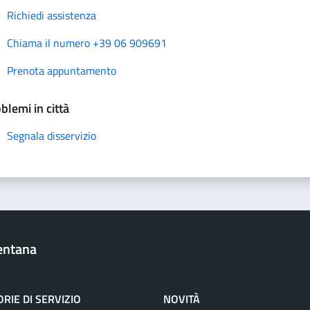
Richiedi assistenza
Chiama il numero +39 06 909691
Prenota appuntamento
blemi in città
Segnala disservizio
entana
RIE DI SERVIZIO
NOVITÀ