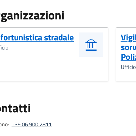
ganizzazioni
nfortunistica stradale
Vigi
sorv
icio
Poli
Ufficio
ntatti
ono:
+39 06 900 2811