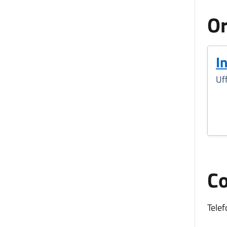
Or
I
Uff
Co
Telef