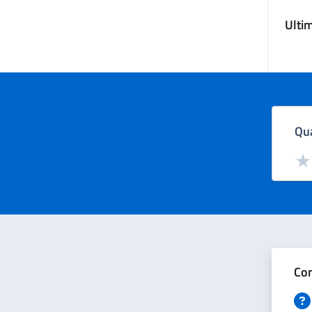
Ulti
Qua
Valut
Val
Con