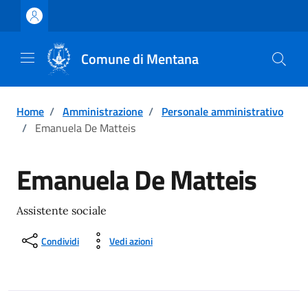
Vai ai contenuti
Vai al footer
Comune di Mentana
Home
/
Amministrazione
/
Personale amministrativo
/
Emanuela De Matteis
Emanuela De Matteis
Assistente sociale
Condividi
Vedi azioni