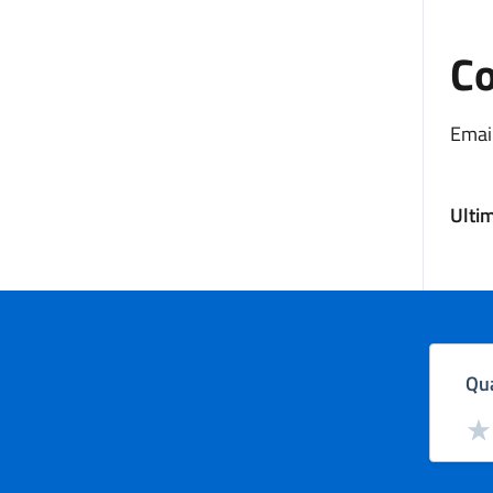
Co
Email
Ulti
Qua
Valut
Val