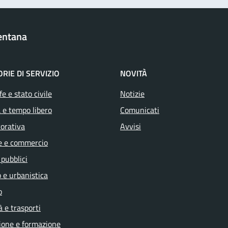
entana
RIE DI SERVIZIO
NOVITÀ
e e stato civile
Notizie
 e tempo libero
Comunicati
vorativa
Avvisi
e e commercio
 pubblici
 e urbanistica
o
à e trasporti
ione e formazione