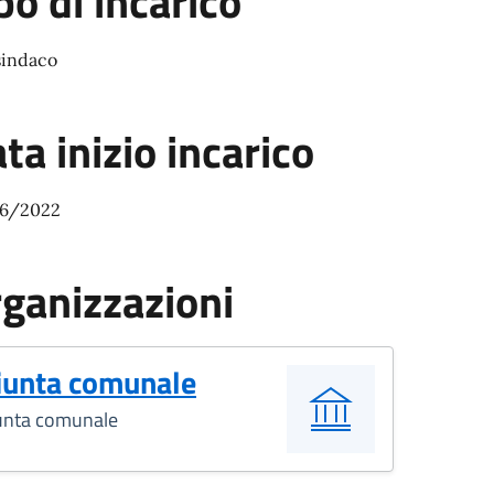
po di incarico
sindaco
ta inizio incarico
6/2022
ganizzazioni
iunta comunale
unta comunale