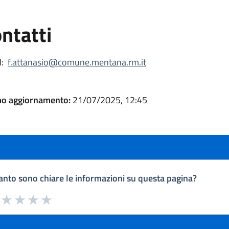
ntatti
:
f.attanasio@comune.mentana.rm.it
mo aggiornamento:
21/07/2025, 12:45
nto sono chiare le informazioni su questa pagina?
a da 1 a 5 stelle la pagina
uta 1 stelle su 5
Valuta 2 stelle su 5
Valuta 3 stelle su 5
Valuta 4 stelle su 5
Valuta 5 stelle su 5