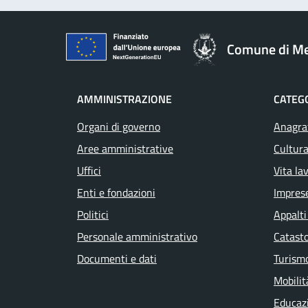
Comune di M
AMMINISTRAZIONE
CATEGO
Organi di governo
Anagraf
Aree amministrative
Cultura
Uffici
Vita la
Enti e fondazioni
Impres
Politici
Appalti
Personale amministrativo
Catasto
Documenti e dati
Turism
Mobilit
Educaz