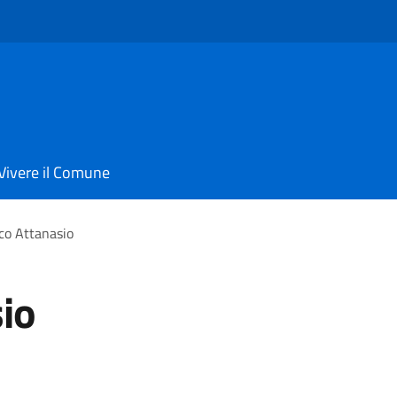
Vivere il Comune
co Attanasio
io