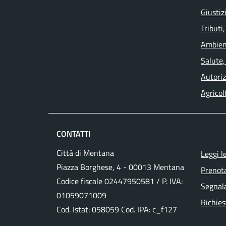
Giustiz
Tributi
Ambien
Salute,
Autoriz
Agricol
CONTATTI
Città di Mentana
Leggi l
Piazza Borghese, 4 - 00013 Mentana
Prenot
Codice fiscale
02447950581
/ P. IVA:
Segnala
01059071009
Richies
Cod. Istat: 058059 Cod. IPA: c_f127