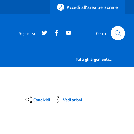
Accedi all'area personale
https://twitter.com/comunementana
https://www.facebook.com/Co
http://www.youtube.com/
Seguici su
Cerca
Tutti gli argomenti...
Condividi
Vedi azioni