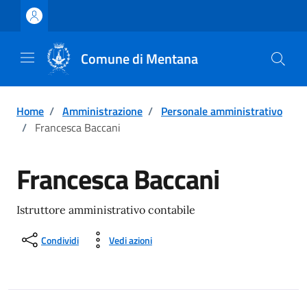
Vai ai contenuti
Vai al footer
Comune di Mentana
Home
/
Amministrazione
/
Personale amministrativo
/
Francesca Baccani
Francesca Baccani
Istruttore amministrativo contabile
Condividi
Vedi azioni