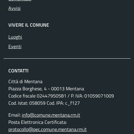
Avvisi
VIVERE IL COMUNE
Luoghi
Eventi
CONTATTI
Città di Mentana
Piazza Borghese, 4 - 00013 Mentana
Codice fiscale
02447950581
/ P. IVA:
01059071009
Cod. Istat: 058059 Cod. IPA: c_f127
Email:
info@comune.mentana.rm.it
Posta Elettronica Certificata:
protocollo@pec.comune.mentana.rm.it