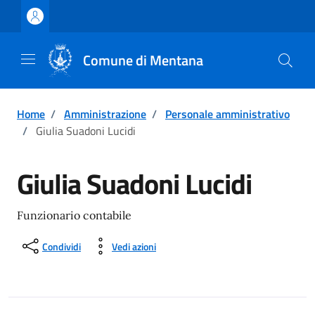
Vai ai contenuti
Vai al footer
Comune di Mentana
Home
/
Amministrazione
/
Personale amministrativo
/
Giulia Suadoni Lucidi
Giulia Suadoni Lucidi
Funzionario contabile
Condividi
Vedi azioni