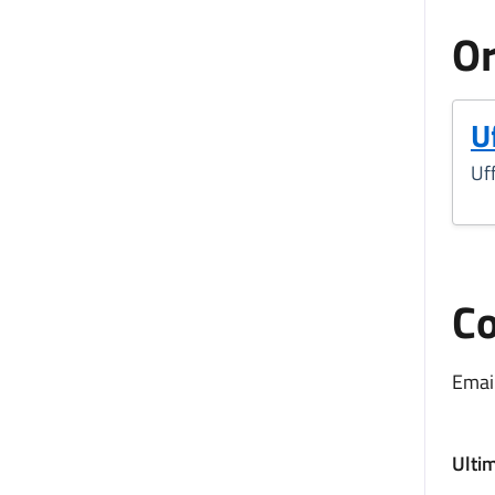
Or
U
Uff
Co
Email
Ulti