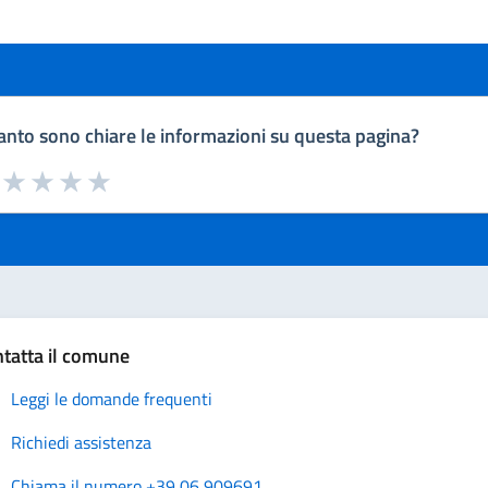
nto sono chiare le informazioni su questa pagina?
a da 1 a 5 stelle la pagina
uta 1 stelle su 5
Valuta 2 stelle su 5
Valuta 3 stelle su 5
Valuta 4 stelle su 5
Valuta 5 stelle su 5
tatta il comune
Leggi le domande frequenti
Richiedi assistenza
Chiama il numero +39 06 909691