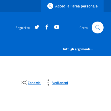
Accedi all'area personale
https://twitter.com/comunementana
https://www.facebook.com/Co
http://www.youtube.com/
Seguici su
Cerca
Tutti gli argomenti...
Condividi
Vedi azioni