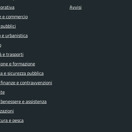
vorativa
Avvisi
e e commercio
 pubblici
 e urbanistica
o
à e trasporti
ione e formazione
ia e sicurezza pubblica
, finanze e contravvenzioni
te
 benessere e assistenza
zazioni
tura e pesca