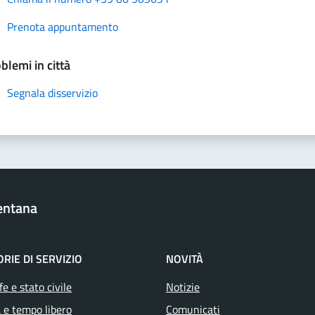
Prenota appuntamento
blemi in città
Segnala disservizio
entana
RIE DI SERVIZIO
NOVITÀ
e e stato civile
Notizie
 e tempo libero
Comunicati