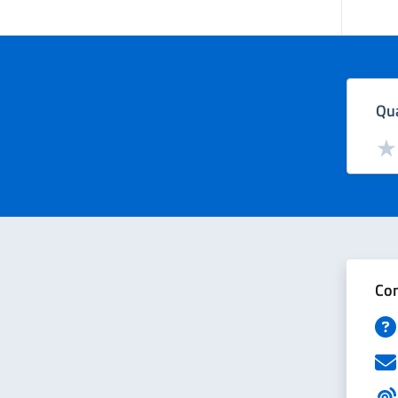
Qua
Valut
Val
Con