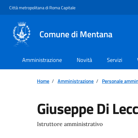
Vai ai contenuti
Vai al footer
Città metropolitana di Roma Capitale
Comune di Mentana
Amministrazione
Novità
Servizi
Home
/
Amministrazione
/
Personale ammin
Giuseppe Di Lec
Istruttore amministrativo