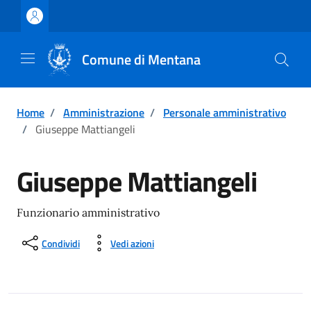
Vai ai contenuti
Vai al footer
Comune di Mentana
Home
/
Amministrazione
/
Personale amministrativo
/
Giuseppe Mattiangeli
Giuseppe Mattiangeli
Funzionario amministrativo
Condividi
Vedi azioni