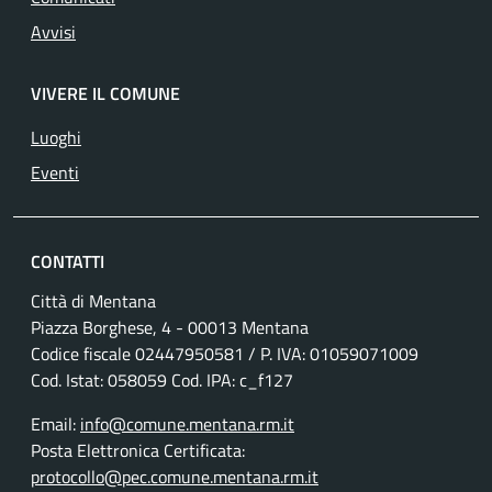
Avvisi
VIVERE IL COMUNE
Luoghi
Eventi
CONTATTI
Città di Mentana
Piazza Borghese, 4 - 00013 Mentana
Codice fiscale
02447950581
/ P. IVA:
01059071009
Cod. Istat: 058059 Cod. IPA: c_f127
Email:
info@comune.mentana.rm.it
Posta Elettronica Certificata:
protocollo@pec.comune.mentana.rm.it