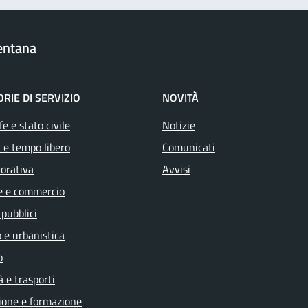
entana
RIE DI SERVIZIO
NOVITÀ
e e stato civile
Notizie
 e tempo libero
Comunicati
vorativa
Avvisi
e e commercio
 pubblici
 e urbanistica
o
à e trasporti
ione e formazione