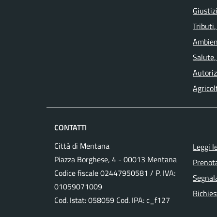
Giustiz
Tributi
Ambien
Salute,
Autoriz
Agricol
CONTATTI
Città di Mentana
Leggi l
Piazza Borghese, 4 - 00013 Mentana
Prenot
Codice fiscale
02447950581
/ P. IVA:
Segnala
01059071009
Richies
Cod. Istat: 058059 Cod. IPA: c_f127