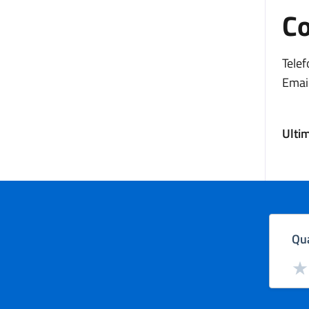
Co
Telef
Email
Ulti
Qua
Valut
Val