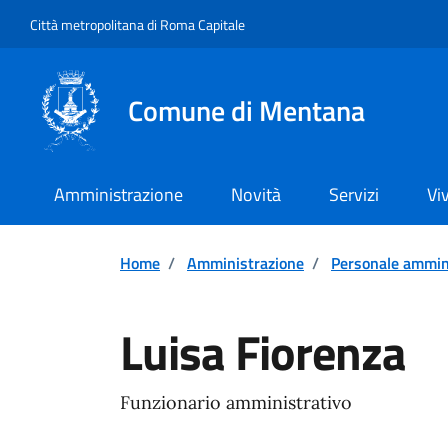
Vai ai contenuti
Vai al footer
Città metropolitana di Roma Capitale
Comune di Mentana
Amministrazione
Novità
Servizi
Vi
Home
/
Amministrazione
/
Personale ammin
Luisa Fiorenza
Funzionario amministrativo