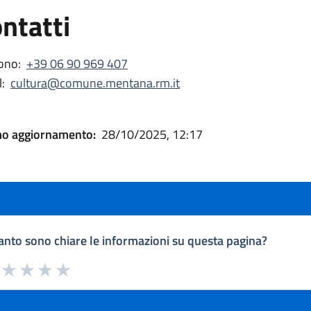
ntatti
ono:
+39 06 90 969 407
:
cultura@comune.mentana.rm.it
mo aggiornamento:
28/10/2025, 12:17
nto sono chiare le informazioni su questa pagina?
a da 1 a 5 stelle la pagina
uta 1 stelle su 5
Valuta 2 stelle su 5
Valuta 3 stelle su 5
Valuta 4 stelle su 5
Valuta 5 stelle su 5