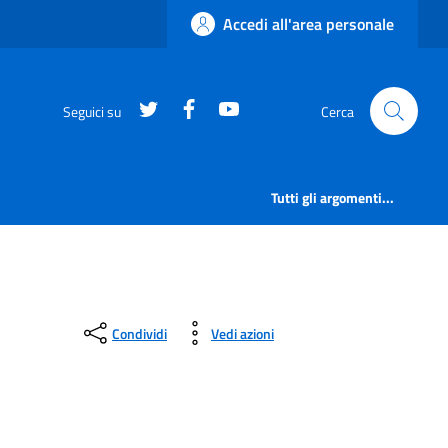
Accedi all'area personale
https://twitter.com/comunementana
https://www.facebook.com/Co
http://www.youtube.com/
Seguici su
Cerca
Tutti gli argomenti...
Condividi
Vedi azioni