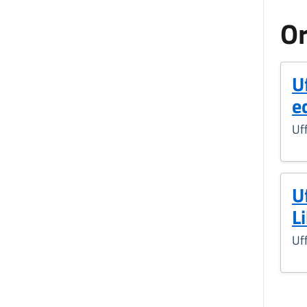
Or
Uf
e
Uff
U
L
Uff