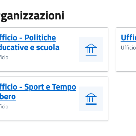
ganizzazioni
ficio - Politiche
Uffi
ducative e scuola
Ufficio
icio
fficio - Sport e Tempo
ibero
icio