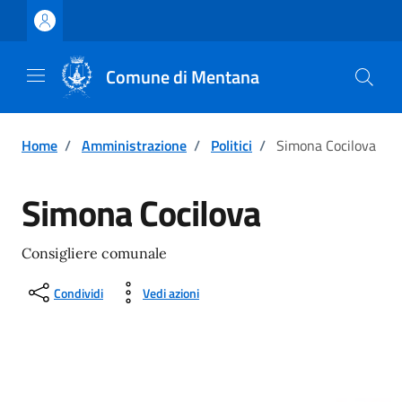
Vai ai contenuti
Vai al footer
Comune di Mentana
Home
/
Amministrazione
/
Politici
/
Simona Cocilova
Simona Cocilova
Consigliere comunale
Condividi
Vedi azioni