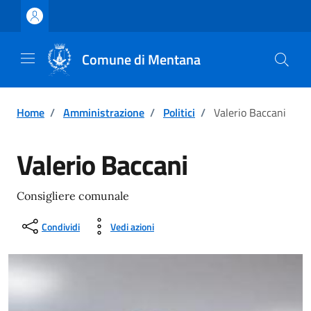
Vai ai contenuti
Vai al footer
Comune di Mentana
Home
/
Amministrazione
/
Politici
/
Valerio Baccani
Valerio Baccani
Consigliere comunale
Condividi
Vedi azioni