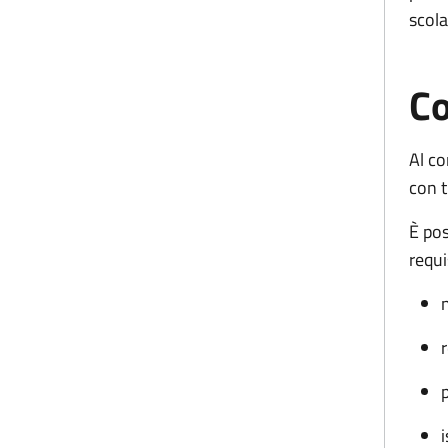
scola
Co
Al co
con 
È pos
requis
n