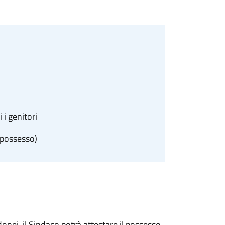
i genitori
n possesso)
donei, il Sindaco potrà attestare il possesso