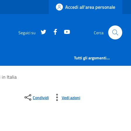
Accedi all'area personale
https://twitter.com/comunementana
https://www.facebook.com/Co
http://www.youtube.com/
Seguici su
Cerca
Tutti gli argomenti...
 in Italia
Condividi
Vedi azioni