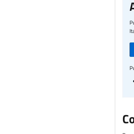
Pu
It
Pu
Co