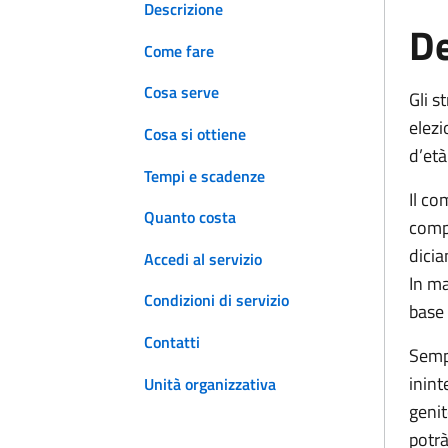
Descrizione
De
Come fare
Cosa serve
Gli s
elezi
Cosa si ottiene
d’età
Tempi e scadenze
Il co
Quanto costa
compi
dici
Accedi al servizio
In ma
Condizioni di servizio
base 
Contatti
Sempr
inint
Unità organizzativa
genit
potrà