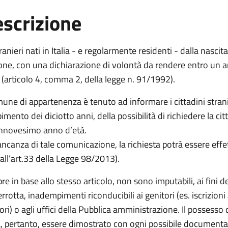
scrizione
tranieri nati in Italia - e regolarmente residenti - dalla nascit
one, con una dichiarazione di volontà da rendere entro un
 (articolo 4, comma 2, della legge n. 91/1992).
mune di appartenenza è tenuto ad informare i cittadini stranie
mento dei diciotto anni, della possibilità di richiedere la ci
annovesimo anno d’età.
ncanza di tale comunicazione, la richiesta potrà essere effe
all’art.33 della Legge 98/2013).
e in base allo stesso articolo, non sono imputabili, ai fini d
errotta, inadempimenti riconducibili ai genitori (es. iscrizion
ori) o agli uffici della Pubblica amministrazione. Il possesso 
, pertanto, essere dimostrato con ogni possibile documentaz