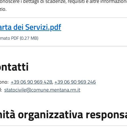
onoscere i dettagli di scadenze, requisiti e altre informazioni 
zio.
Formato PDF, 0.27 MB)
arta dei Servizi.pdf
rmato PDF (0.27 MB)
ntatti
ono:
+39 06 90 969 428
,
+39 06 90 969 246
:
statocivile@comune.mentana.rm.it
ità organizzativa respons