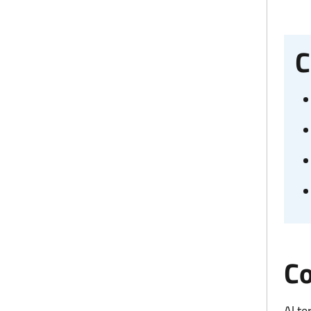
C
Co
Al te