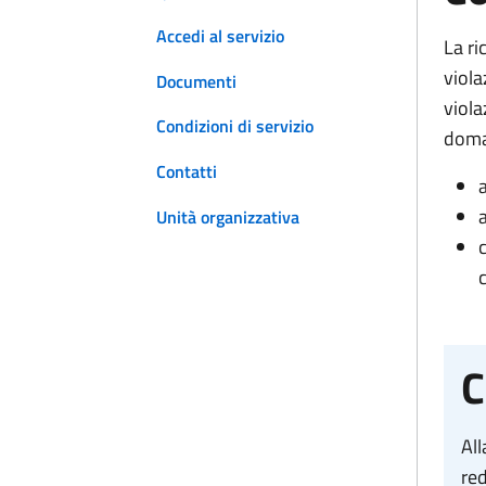
Accedi al servizio
La ri
viola
Documenti
viola
Condizioni di servizio
doma
Contatti
a
Unità organizzativa
C
All
red