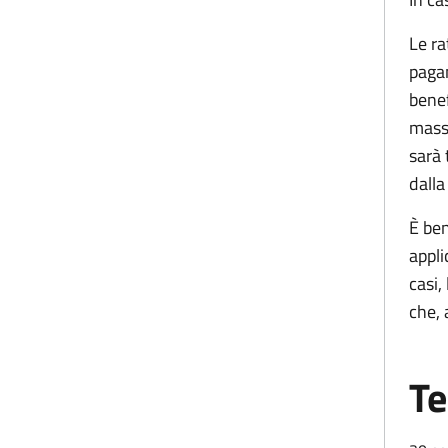
Le ra
pagam
benef
massi
sarà 
dalla
È ben
appli
casi,
che, 
Te