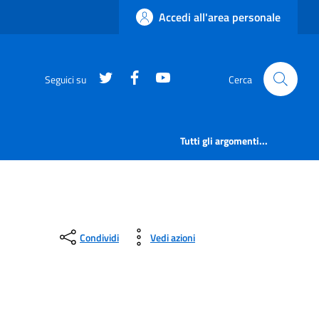
Accedi all'area personale
https://twitter.com/comunementana
https://www.facebook.com/Co
http://www.youtube.com/
Seguici su
Cerca
Tutti gli argomenti...
Condividi
Vedi azioni