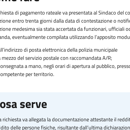
chiesta di pagamento rateale va presentata al Sindaco del c
zione entro trenta giorni dalla data di contestazione o notific
zione medesima sia stata accertata da funzionari, ufficiali od
nda, eventualmente compilata utilizzando l’apposito modul
ll’indirizzo di posta elettronica della polizia municipale
a mezzo del servizio postale con raccomandata A/R;
consegnata a mano, negli orari di apertura al pubblico, press
competente per territorio.
osa serve
a richiesta va allegata la documentazione attestante il reddit
dito delle persone fisiche, risultante dall’ultima dichiarazion