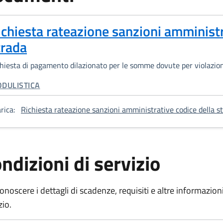
ichiesta rateazione sanzioni amministr
trada
hiesta di pagamento dilazionato per le somme dovute per violazioni
TEGORIA CORRELATA:
DULISTICA
rica:
Richiesta rateazione sanzioni amministrative codice della s
ndizioni di servizio
onoscere i dettagli di scadenze, requisiti e altre informazioni 
zio.