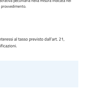
strativa pecuniaria nella misura indicata nel
vo provvedimento.
eressi al tasso previsto dall’art. 21,
ficazioni.