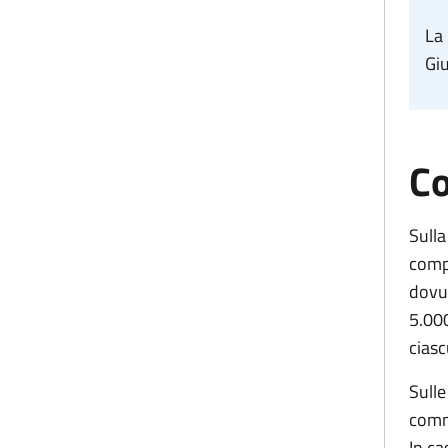
La 
Giu
Co
Sulla
compe
dovut
5.000
ciasc
Sulle
comma
In ca