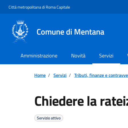
Vai ai contenuti
Vai al footer
Città metropolitana di Roma Capitale
Comune di Mentana
Amministrazione
Novità
Servizi
Home
/
Servizi
/
Tributi, finanze e contravv
Chiedere la rate
Servizio attivo