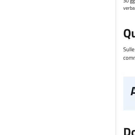
30 gg
verba
Qu
Sulle
comma
D