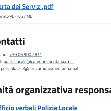
Formato PDF, 0.27 MB)
arta dei Servizi.pdf
rmato PDF (0.27 MB)
ntatti
ono:
+39 06 900 2811
:
polizialocale@comune.mentana.rm.it
polizialocale@pec.comune.mentana.rm.it
ità organizzativa respons
fficio verbali Polizia Locale