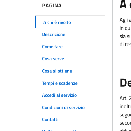
A 
PAGINA
Ag
li
A chi è rivolto
in q
Descrizione
sia s
di te
Come fare
Cosa serve
Cosa si ottiene
De
Tempi e scadenze
Accedi al servizio
Art. 
inolt
Condizioni di servizio
segue
Contatti
secon
abbie