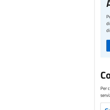
Pu
di
di
Co
Per c
servi