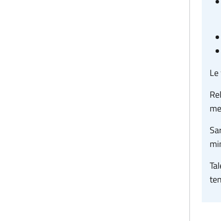
Le 
R
e
med
Sar
mi
Tal
ten