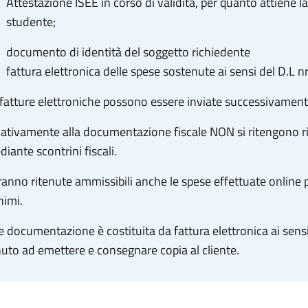
Attestazione ISEE in corso di validità, per quanto attiene l
studente;
documento di identità del soggetto richiedente
f
attura elettronica delle spese sostenute ai sensi del D.L n
fatture elettroniche
possono essere inviate successivament
lativamente alla documentazione fiscale NON si ritengono r
iante scontrini fiscali.
anno ritenute ammissibili anche le spese effettuate online 
nimi.
e documentazione è costituita da fattura elettronica ai sens
uto ad emettere e consegnare copia al cliente.