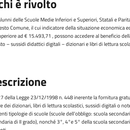
chi è rivolto
 alunni delle
Scuole Medie Inferiori e Superiori, Statali e Parita
uesto Comune,
il cui indicatore della situazione economica 
uperiore ad
€ 15.493,71 ,
possono accedere al beneficio della
sto – sussidi didattici digitali – dizionari e libri di lettura sco
scrizione
27 della Legge 23/12/1998 n. 448 inerente la fornitura gratuit
re dei dizionari, libri di lettura scolastici, sussidi digitali o 
nti tipologie di scuole (scuole dell’obbligo: scuola secondaria
daria di II grado), nonché 3°, 4°e 5° della scuola secondari
nti.