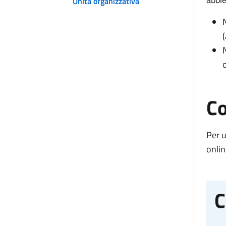
Unità organizzativa
N
Co
Per u
onli
C