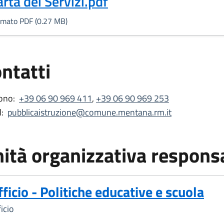
Formato PDF, 0.27 MB)
arta dei Servizi.pdf
rmato PDF (0.27 MB)
ntatti
ono:
+39 06 90 969 411
,
+39 06 90 969 253
:
pubblicaistruzione@comune.mentana.rm.it
ità organizzativa respons
fficio - Politiche educative e scuola
icio