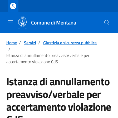
Vai ai contenuti
Vai al footer
Comune di Mentana
Home
/
Servizi
/
Giustizia e sicurezza pubblica
/
Istanza di annullamento preavviso/verbale per
accertamento violazione CdS
Istanza di annullamento
preavviso/verbale per
accertamento violazione