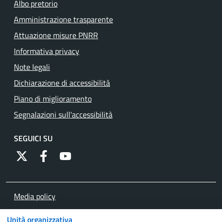
Albo pretorio
Amministrazione trasparente
Attuazione misure PNRR
Informativa privacy
Note legali
Dichiarazione di accessibilità
Piano di miglioramento
Segnalazioni sull'accessibilità
SEGUICI SU
https://twitter.com/comunementana
https://www.facebook.com/Comune-di-Mentana-
http://www.youtube.com/channel/UCRFJia
Media policy
Mappa del sito
Unità organizzativa