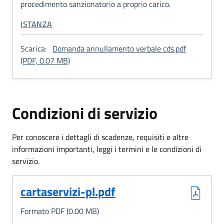
procedimento sanzionatorio a proprio carico.
CATEGORIA CORRELATA:
ISTANZA
Scarica:
Domanda annullamento verbale cds.pdf
: Istanza di annullamento preavviso/verbale 
(PDF, 0.07 MB)
Condizioni di servizio
Per conoscere i dettagli di scadenze, requisiti e altre
informazioni importanti, leggi i termini e le condizioni di
servizio.
(Formato PDF, 0.00 MB)
cartaservizi-pl.pdf
Formato PDF (0.00 MB)