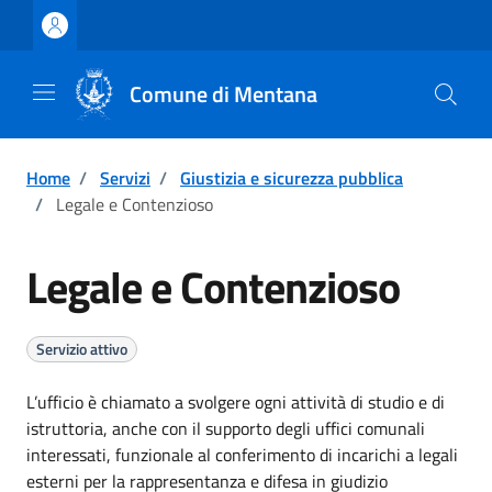
Vai ai contenuti
Vai al footer
Comune di Mentana
Home
/
Servizi
/
Giustizia e sicurezza pubblica
/
Legale e Contenzioso
Legale e Contenzioso
Servizio attivo
L’ufficio è chiamato a svolgere ogni attività di studio e di
istruttoria, anche con il supporto degli uffici comunali
interessati, funzionale al conferimento di incarichi a legali
esterni per la rappresentanza e difesa in giudizio