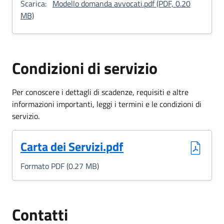
Scarica:
Modello domanda avvocati.pdf (PDF, 0.20
: Modello domanda per avvocati
MB)
Condizioni di servizio
Per conoscere i dettagli di scadenze, requisiti e altre
informazioni importanti, leggi i termini e le condizioni di
servizio.
(Formato PDF, 0.27 MB)
Carta dei Servizi.pdf
Formato PDF (0.27 MB)
Contatti