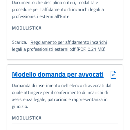
Documento che disciplina criteri, modalità e
procedure per l’affidamento di incarichi legali a
professionisti esterni all’Ente.
CATEGORIA CORRELATA:
MODULISTICA
Scarica:
Regolamento per affidamento incarichi
: Regolament
legali a professionisti esterni.pdf (PDF, 0.21 MB)
Modello domanda per avvocati
Domanda di inserimento nell’elenco di avvocati dal
quale attingere per il conferimento di incarichi di
assistenza legale, patrocinio e rappresentanza in
giudizio.
CATEGORIA CORRELATA:
MODULISTICA