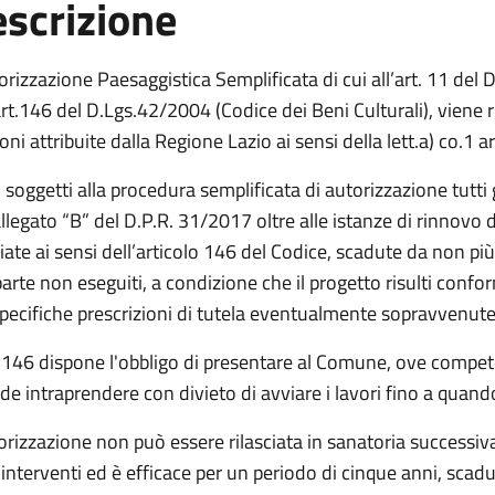
scrizione
orizzazione Paesaggistica Semplificata di cui all’art. 11 de
art.146 del D.Lgs.42/2004 (Codice dei Beni Culturali), viene r
oni attribuite dalla Regione Lazio ai sensi della lett.a) co.1 a
soggetti alla procedura semplificata di autorizzazione tutti gl
allegato “B” del D.P.R. 31/2017 oltre alle istanze di rinnovo
ciate ai sensi dell’articolo 146 del Codice, scadute da non più
parte non eseguiti, a condizione che il progetto risulti con
specifiche prescrizioni di tutela eventualmente sopravvenute
. 146 dispone l'obbligo di presentare al Comune, ove competen
de intraprendere con divieto di avviare i lavori fino a quand
orizzazione non può essere rilasciata in sanatoria successiv
 interventi ed è efficace per un periodo di cinque anni, scadut