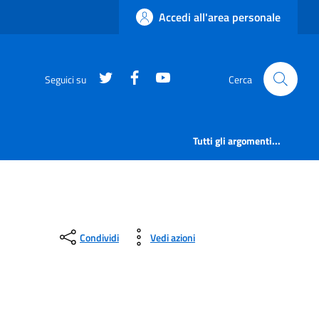
Accedi all'area personale
https://twitter.com/comunementana
https://www.facebook.com/Co
http://www.youtube.com/
Seguici su
Cerca
Tutti gli argomenti...
Condividi
Vedi azioni