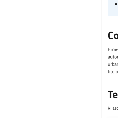
Co
Provv
auton
urban
titol
Te
Rilas