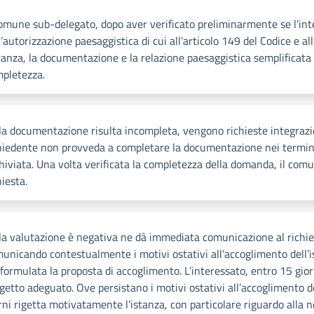
comune sub-delegato, dopo aver verificato preliminarmente se l’inte
l’autorizzazione paesaggistica di cui all’articolo 149 del Codice e a
stanza, la documentazione e la relazione paesaggistica semplificata 
pletezza.
la documentazione risulta incompleta, vengono richieste integrazion
hiedente non provveda a completare la documentazione nei termini
hiviata. Una volta verificata la completezza della domanda, il com
hiesta.
la valutazione è negativa ne dà immediata comunicazione al richied
unicando contestualmente i motivi ostativi all’accoglimento dell’is
 formulata la proposta di accoglimento. L’interessato, entro 15 gior
getto adeguato. Ove persistano i motivi ostativi all’accoglimento d
rni rigetta motivatamente l’istanza, con particolare riguardo alla no