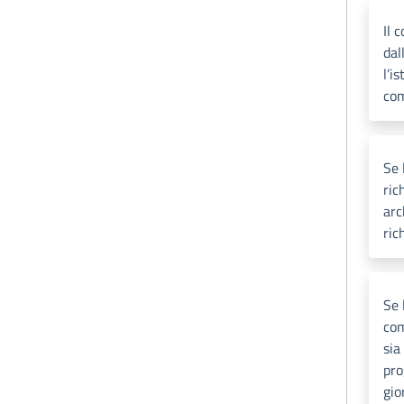
Il 
dal
l’i
com
Se 
ric
arc
ric
Se 
com
sia
pro
gio