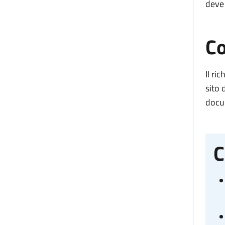
deve
Co
Il ri
sito 
docum
C