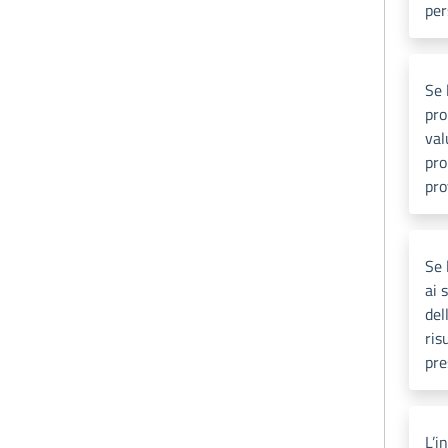
per
Se 
pro
val
pro
pro
Se 
ai 
del
ris
pre
L’i