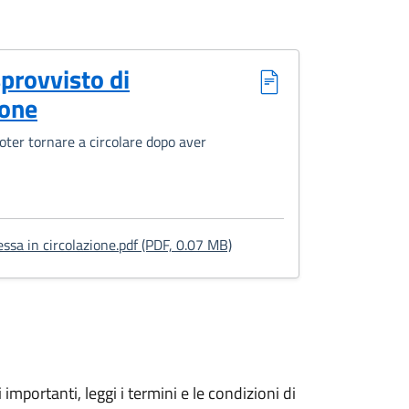
sprovvisto di
ione
poter tornare a circolare dopo aver
: Richiesta di dissequestro d
sa in circolazione.pdf (PDF, 0.07 MB)
importanti, leggi i termini e le condizioni di