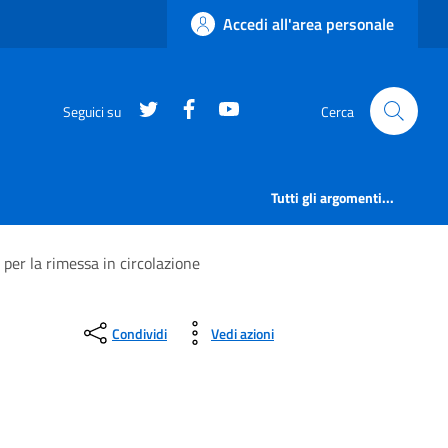
Accedi all'area personale
https://twitter.com/comunementana
https://www.facebook.com/Co
http://www.youtube.com/
Seguici su
Cerca
Tutti gli argomenti...
 per la rimessa in circolazione
Condividi
Vedi azioni