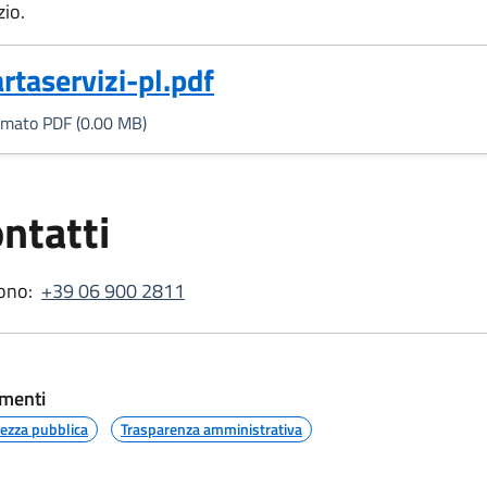
zio.
Formato PDF, 0.00 MB)
artaservizi-pl.pdf
rmato PDF (0.00 MB)
ntatti
ono:
+39 06 900 2811
menti
rezza pubblica
Trasparenza amministrativa