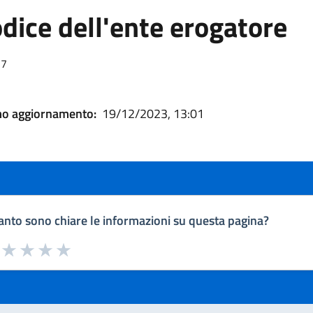
dice dell'ente erogatore
27
mo aggiornamento:
19/12/2023, 13:01
nto sono chiare le informazioni su questa pagina?
a da 1 a 5 stelle la pagina
uta 1 stelle su 5
Valuta 2 stelle su 5
Valuta 3 stelle su 5
Valuta 4 stelle su 5
Valuta 5 stelle su 5