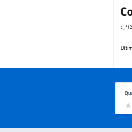
Co
c_f1
Ulti
Qua
Valut
Val