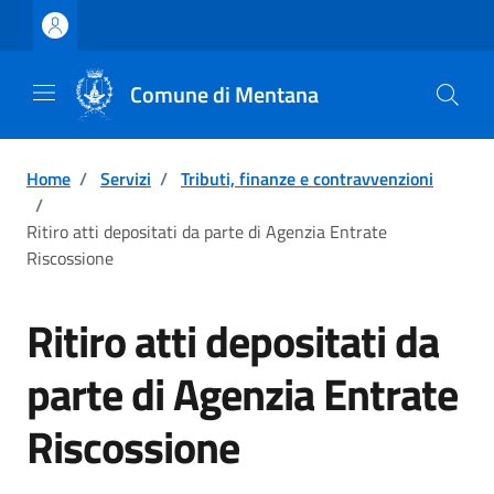
Vai ai contenuti
Vai al footer
Comune di Mentana
Home
/
Servizi
/
Tributi, finanze e contravvenzioni
/
Ritiro atti depositati da parte di Agenzia Entrate
Riscossione
Ritiro atti depositati da
parte di Agenzia Entrate
Riscossione