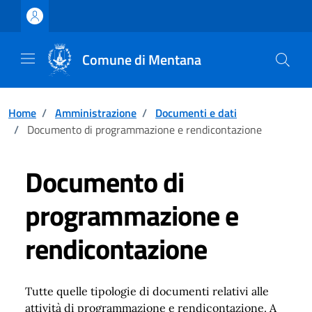
Vai ai contenuti
Vai al footer
Comune di Mentana
Home
/
Amministrazione
/
Documenti e dati
/
Documento di programmazione e rendicontazione
Documento di
programmazione e
rendicontazione
Tutte quelle tipologie di documenti relativi alle
attività di programmazione e rendicontazione. A