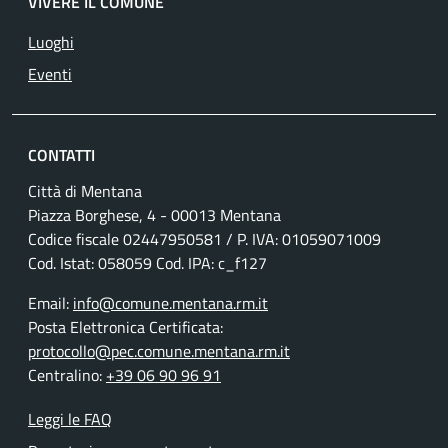
VIVERE IL COMUNE
Luoghi
Eventi
CONTATTI
Città di Mentana
Piazza Borghese, 4 - 00013 Mentana
Codice fiscale
02447950581
/ P. IVA:
01059071009
Cod. Istat: 058059 Cod. IPA: c_f127
Email:
info@comune.mentana.rm.it
Posta Elettronica Certificata:
protocollo@pec.comune.mentana.rm.it
Centralino:
+39 06 90 96 91
Leggi le FAQ