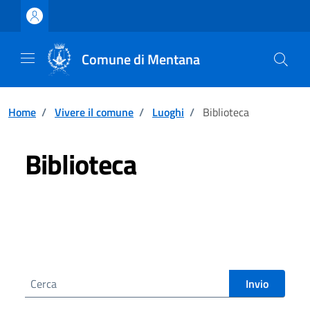
Vai ai contenuti
Vai al footer
Comune di Mentana
Home
/
Vivere il comune
/
Luoghi
/
Biblioteca
Biblioteca
Cerca nel sito
Invio