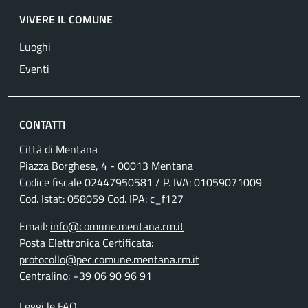
VIVERE IL COMUNE
Luoghi
Eventi
CONTATTI
Città di Mentana
Piazza Borghese, 4 - 00013 Mentana
Codice fiscale
02447950581
/ P. IVA:
01059071009
Cod. Istat: 058059 Cod. IPA: c_f127
Email:
info@comune.mentana.rm.it
Posta Elettronica Certificata:
protocollo@pec.comune.mentana.rm.it
Centralino:
+39 06 90 96 91
Leggi le FAQ