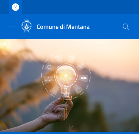
Vai ai contenuti
Vai al footer
Comune di Mentana