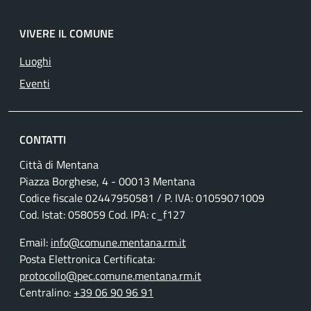
VIVERE IL COMUNE
Luoghi
Eventi
CONTATTI
Città di Mentana
Piazza Borghese, 4 - 00013 Mentana
Codice fiscale
02447950581
/ P. IVA:
01059071009
Cod. Istat: 058059 Cod. IPA: c_f127
Email:
info@comune.mentana.rm.it
Posta Elettronica Certificata:
protocollo@pec.comune.mentana.rm.it
Centralino:
+39 06 90 96 91