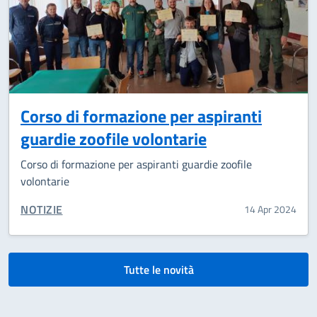
Corso di formazione per aspiranti
guardie zoofile volontarie
Corso di formazione per aspiranti guardie zoofile
volontarie
CATEGORIA CORRELATA:
NOTIZIE
14 Apr 2024
Tutte le novità