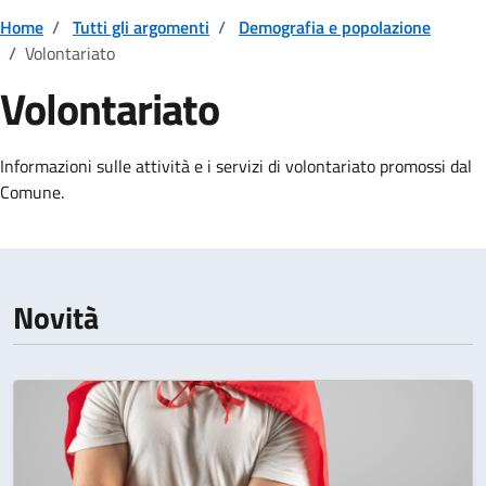
Home
/
Tutti gli argomenti
/
Demografia e popolazione
/
Volontariato
Volontariato
Dettagli della notizia
Informazioni sulle attività e i servizi di volontariato promossi dal
Comune.
Novità