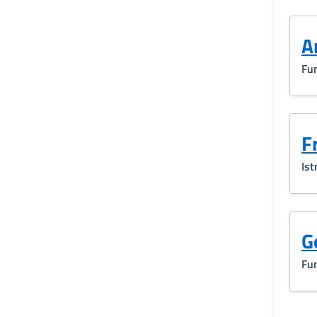
A
Fun
F
Ist
G
Fun