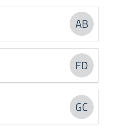
AB
FD
GC