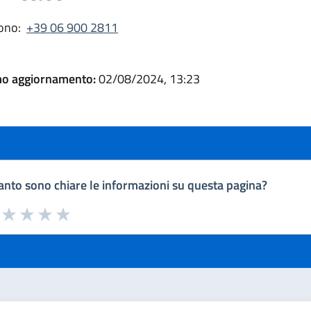
ono:
+39 06 900 2811
mo aggiornamento:
02/08/2024, 13:23
nto sono chiare le informazioni su questa pagina?
a da 1 a 5 stelle la pagina
uta 1 stelle su 5
Valuta 2 stelle su 5
Valuta 3 stelle su 5
Valuta 4 stelle su 5
Valuta 5 stelle su 5