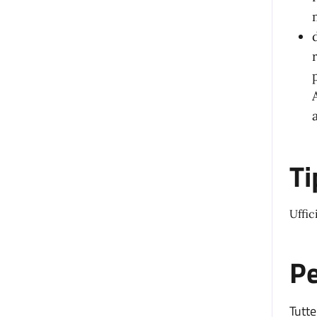
Ti
Uffic
P
Tutte