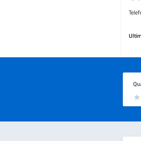
Telef
Ulti
Qua
Valut
Val