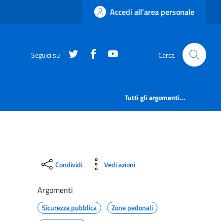
Accedi all'area personale
https://twitter.com/comunementana
https://www.facebook.com/Co
http://www.youtube.com/
Seguici su
Cerca
Tutti gli argomenti...
Condividi
Vedi azioni
Argomenti
Sicurezza pubblica
Zone pedonali