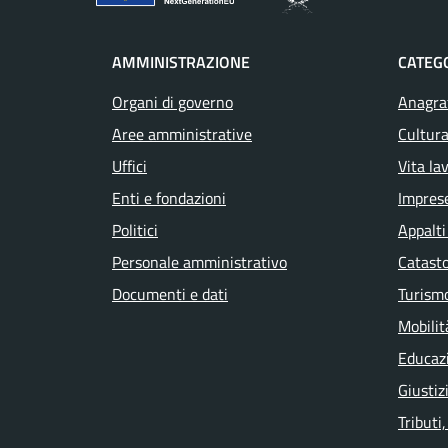
AMMINISTRAZIONE
CATEGO
Organi di governo
Anagraf
Aree amministrative
Cultura
Uffici
Vita la
Enti e fondazioni
Impres
Politici
Appalti
Personale amministrativo
Catasto
Documenti e dati
Turism
Mobilit
Educaz
Giustiz
Tributi