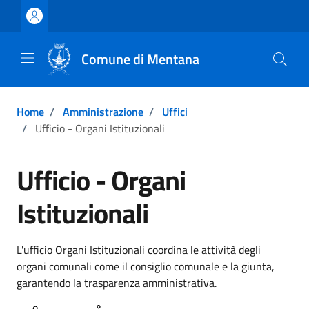
Vai ai contenuti
Vai al footer
Comune di Mentana
Home
/
Amministrazione
/
Uffici
/
Ufficio - Organi Istituzionali
Ufficio - Organi
Istituzionali
L'ufficio Organi Istituzionali coordina le attività degli
organi comunali come il consiglio comunale e la giunta,
garantendo la trasparenza amministrativa.