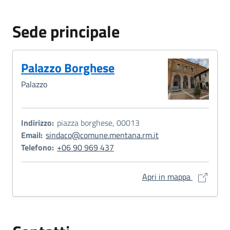
Sede principale
Palazzo Borghese
Palazzo
Indirizzo:
piazza borghese, 00013
Email:
sindaco@comune.mentana.rm.it
Telefono:
+06 90 969 437
Palazzo Bo
Apri in mappa