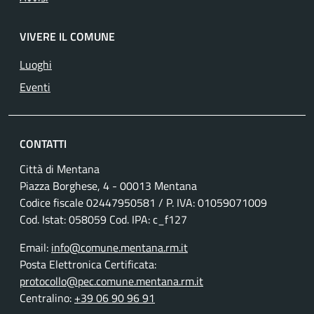
VIVERE IL COMUNE
Luoghi
Eventi
CONTATTI
Città di Mentana
Piazza Borghese, 4 - 00013 Mentana
Codice fiscale
02447950581
/ P. IVA:
01059071009
Cod. Istat: 058059 Cod. IPA: c_f127
Email:
info@comune.mentana.rm.it
Posta Elettronica Certificata:
protocollo@pec.comune.mentana.rm.it
Centralino:
+39 06 90 96 91