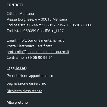
CONTATTI
Città di Mentana
Piazza Borghese, 4 - 00013 Mentana
Codice fiscale
02447950581
/ P. IVA:
01059071009
Cod. Istat: 058059 Cod. IPA: c_f127
Email:
info@comune.mentana.rm.it
Posta Elettronica Certificata:
protocollo@pec.comune.mentana.rm.it
Centralino:
+39 06 90 96 91
Leggi le FAQ
Prenotazione appuntamento
Segnalazione disservizio
Richiesta d'assistenza
Albo pretorio