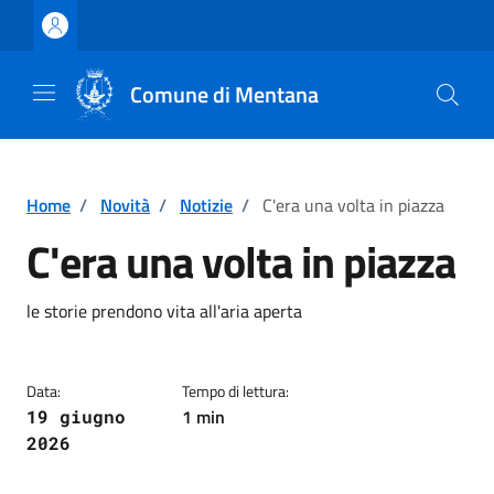
Vai ai contenuti
Vai al footer
Comune di Mentana
Home
/
Novità
/
Notizie
/
C'era una volta in piazza
C'era una volta in piazza
Dettagli della notizia
le storie prendono vita all'aria aperta
Data:
Tempo di lettura:
1 min
19 giugno
2026