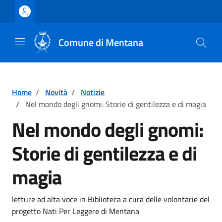
Vai ai contenuti
Vai al footer
Comune di Mentana
Home
/
Novità
/
Notizie
/
Nel mondo degli gnomi: Storie di gentilezza e di magia
Nel mondo degli gnomi:
Storie di gentilezza e di
magia
Dettagli della notizia
letture ad alta voce in Biblioteca a cura delle volontarie del
progetto Nati Per Leggere di Mentana