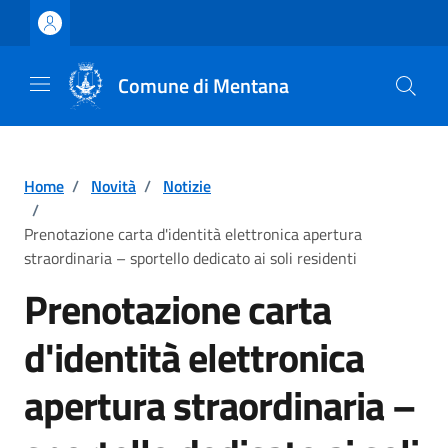
Vai ai contenuti
Vai al footer
Comune di Mentana
Home
/
Novità
/
Notizie
/
Prenotazione carta d'identità elettronica apertura
straordinaria – sportello dedicato ai soli residenti
Prenotazione carta
d'identità elettronica
apertura straordinaria –