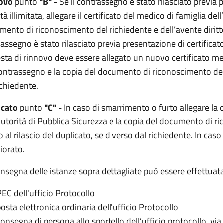
novo
punto
"B" -
Se il contrassegno è stato rilasciato previa 
ità illimitata, allegare il certificato del medico di famiglia del
ento di riconoscimento del richiedente e dell’avente diritto
assegno è stato rilasciato previa presentazione di certificat
esta di rinnovo deve essere allegato un nuovo certificato medic
ontrassegno e la copia del documento di riconoscimento del r
ichiedente.
icato
punto
"C" -
In caso di smarrimento o furto allegare la c
Autorità di Pubblica Sicurezza e la copia del documento di r
to al rilascio del duplicato, se diverso dal richiedente. In ca
iorato.
nsegna delle istanze sopra dettagliate può essere effettuat
PEC dell'ufficio Protocollo
posta elettronica ordinaria
dell'ufficio Protocollo
consegna di persona allo sportello dell’ufficio protocollo, via