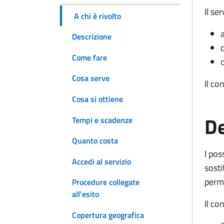
Il ser
A chi è rivolto
a
Descrizione
Come fare
Cosa serve
Il co
Cosa si ottiene
De
Tempi e scadenze
Quanto costa
I pos
Accedi al servizio
sosti
perm
Procedure collegate
all'esito
Il c
Copertura geografica