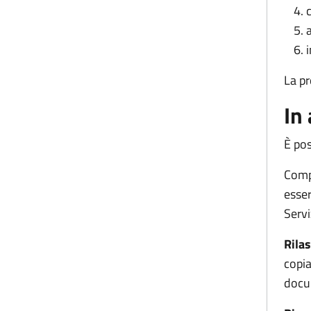
La pr
In
È pos
Compi
esser
Servi
Rila
copia
docum