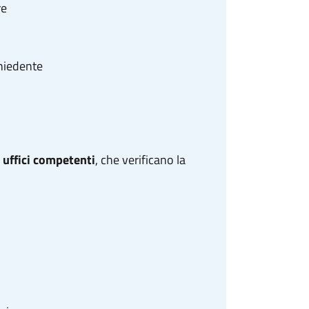
re
chiedente
i
uffici competenti
, che verificano la