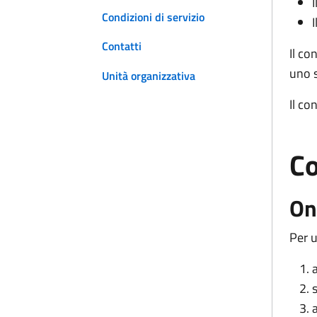
Condizioni di servizio
Contatti
Il co
uno s
Unità organizzativa
Il co
Co
On
Per u