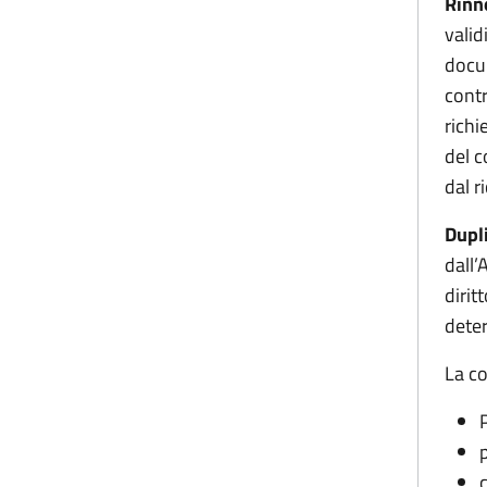
Rin
valid
docum
contr
richi
del c
dal r
Dupl
dall’
dirit
deter
La co