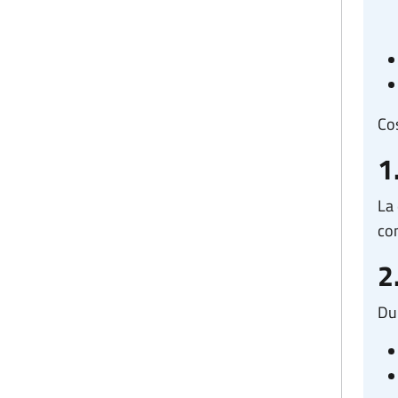
Co
1
La
co
2
Dur