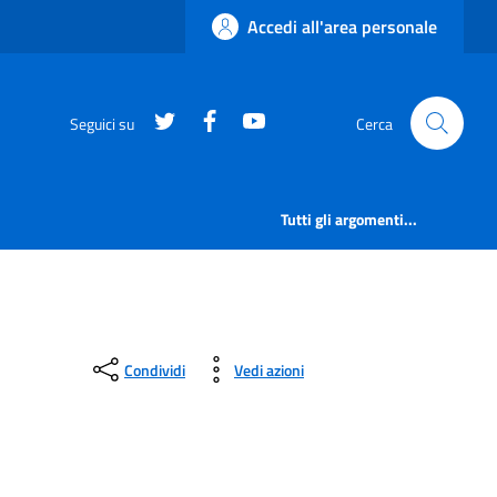
Accedi all'area personale
https://twitter.com/comunementana
https://www.facebook.com/Co
http://www.youtube.com/
Seguici su
Cerca
Tutti gli argomenti...
Condividi
Vedi azioni